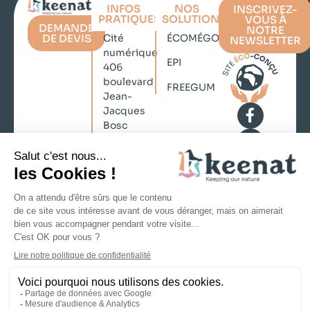
INFOS
NOS
INSCRIVEZ-
PRATIQUES
SOLUTIONS
VOUS À
DEMANDE
NOTRE
DE DEVIS
Cité
ÉCOMÉGOT
NEWSLETTER
numérique
EPI
406
boulevard
FREEGUM
Jean-
Jacques
Bosc
33130
Bègles
contact@keenat.com
No Result
+33 (0)5
Website
57 35 73
Carbon
21
Mentions légales
Politique de confidentialité
CGV
Copyright © 2026 KEENAT, Tous droits