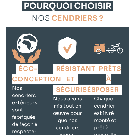
POURQUOI CHOISIR
NOS
CENDRIERS ?
ÉCO-
RÉSISTANTS
PRÊTS
CONCEPTION
ET
À
Nos
SÉCURISÉS
POSER
cendriers
Nous avons
Chaque
extérieurs
mis tout en
cendrier
sont
œuvre pour
est livré
fabriqués
que nos
monté et
de façon à
cendriers
prêt à
respecter
soient
poser. Ils