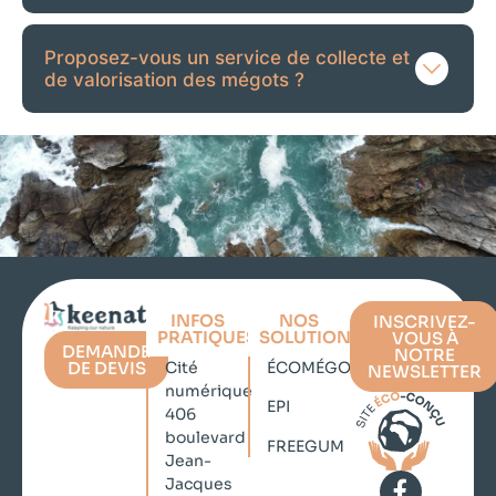
Proposez-vous un service de collecte et
de valorisation des mégots ?
INFOS
NOS
INSCRIVEZ-
PRATIQUES
SOLUTIONS
VOUS À
DEMANDE
NOTRE
DE DEVIS
Cité
ÉCOMÉGOT
NEWSLETTER
numérique
EPI
406
boulevard
FREEGUM
Jean-
Jacques