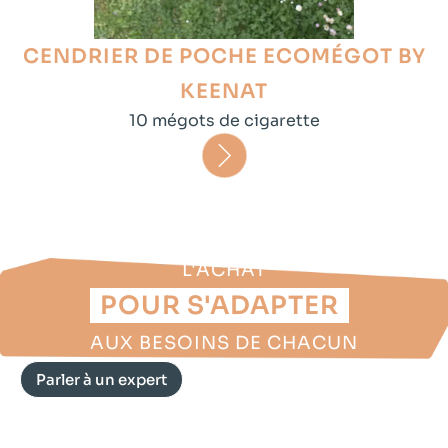
CENDRIER DE POCHE ECOMÉGOT BY
KEENAT
10 mégots de cigarette
DISPONIBLE À LA LOCATION OU À
L'ACHAT
POUR S'ADAPTER
AUX BESOINS DE CHACUN
Parler à un expert