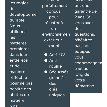
les règles
parfaitement
ont une
du
conçus
garantie de
développement
pour
2 ans. Si
durable.
résister à
vous avez
Nous
un
des
utilisons
environnement
questions,
les
extérieur.
n’hésitez
matières
Ils sont :
pas, nos
premières
équipes
dans leur
Anti-UV
vous
entièreté
Anti-
accompagnent
et de
rouille
tout au
manière
Sécurisés
long de
réfléchie
grâce à
votre
pour ne pas
des
démarche.
perdre des
clés
chutes de
uniques
matière.
Nos