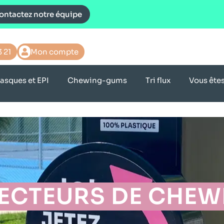
ontactez notre équipe
3 21
Mon compte
asques et EPI
Chewing-gums
Tri flux
Vous ête
ECTEURS DE CHE