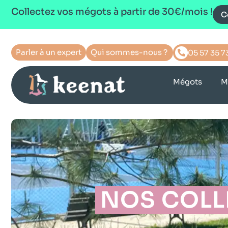
Collectez vos mégots à partir de 30€/mois !
C
Parler à un expert
Qui sommes-nous ?
05 57 35 7
Mégots
M
NOS COLL