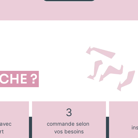
CHE ?
3
 avec
commande selon
in
rt
vos besoins