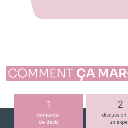
COMMENT
ÇA MAR
1
2
demande
discussion
de devis
un expe