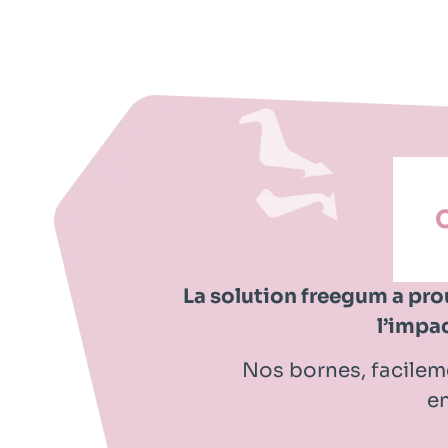
La solution freegum a prou
l’impa
Nos bornes, facileme
en