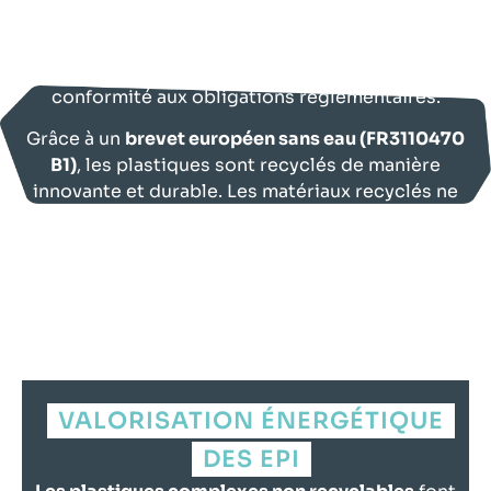
valorisation de tous les types de plastique
. Cela
simplifie ainsi la gestion des déchets d’EPI tout
en renforçant votre engagement RSE et votre
conformité aux obligations réglementaires.
Grâce à un
brevet européen sans eau (FR3110470
B1)
, les plastiques sont recyclés de manière
innovante et durable. Les matériaux recyclés ne
sont pas transformés en produits jetables, mais
en
plaques de sensibilisation
à impact
pédagogique. Ces plaques sont
consignées et
recyclables
, évitant ainsi la création de nouveaux
déchets.
VALORISATION ÉNERGÉTIQUE
DES EPI