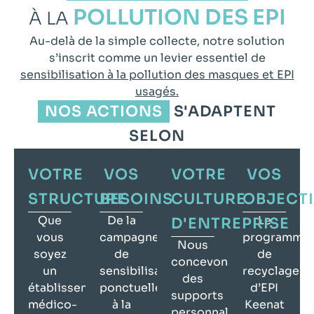
POLLUTION DES EPI
À LA
Au-delà de la simple collecte, notre solution
s’inscrit comme un levier essentiel de
sensibilisation à la pollution des masques et EPI
usagés.
NOS ACTIONS
S'ADAPTENT
SELON
VOTRE
VOS
VOTRE
VOS
STRUCTURE
BESOINS
CULTURE
OBJECTI
Que
De la
Le
D'ENTREPRISE
vous
campagne
programme
Nous
soyez
de
de
concevons
un
sensibilisation
recyclage
des
établissement
ponctuelle
d’EPI
supports
médico-
à la
Keenat
personnalisés