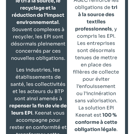
AGEC renforce les
le tri à la source, le
obligations de
tri
recyclage et la
à la source des
réduction de l’impact
textiles
environnemental
.
professionnels
, y
Souvent complexes à
compris les EPI.
recycler, les EPI sont
Les entreprises
désormais pleinement
sont désormais
concernés par ces
tenues de mettre
nouvelles obligations.
en place des
Les industries, les
filières de collecte
établissements de
pour éviter
santé, les collectivités
l’enfouissement
et les acteurs du BTP
ou l’incinération
sont ainsi amenés à
sans valorisation.
repenser la fin de vie de
La solution EPI
leurs EPI
. Keenat vous
Keenat est
100 %
accompagne pour
conforme à cette
rester en conformité et
obligation légale
.