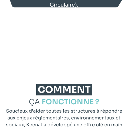
Circulaire).
Entreprises du BTP, industries,
collectivités ou établissements de santé
:
Keenat accompagne toutes les
structures dans la mise en place d’un
système performant, traçable et durable
de gestion des déchets d’EPI.
COMMENT
ÇA
FONCTIONNE ?
Soucieux d’aider toutes les structures à répondre
aux enjeux réglementaires, environnementaux et
sociaux, Keenat a développé une offre clé en main