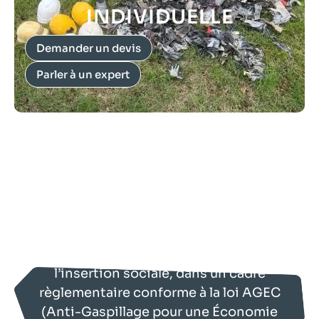
INDIVIDUELLE
Demander un devis
Parler à un expert
Transformez vos déchets
professionnels en ressources utiles
grâce à la solution complète de
collecte et recyclage des EPI proposée
par Keenat.
Agissez concrètement pour
l’environnement tout en soutenant
l’insertion sociale, dans un cadre
règlementaire conforme à la loi AGEC
(Anti-Gaspillage pour une Économie