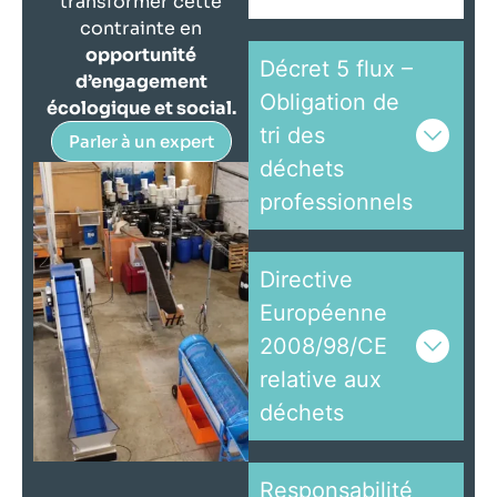
transformer cette
contrainte en
opportunité
Décret 5 flux –
d’engagement
Obligation de
écologique et social.
tri des
Parler à un expert
déchets
professionnels
Directive
Européenne
2008/98/CE
relative aux
déchets
Responsabilité