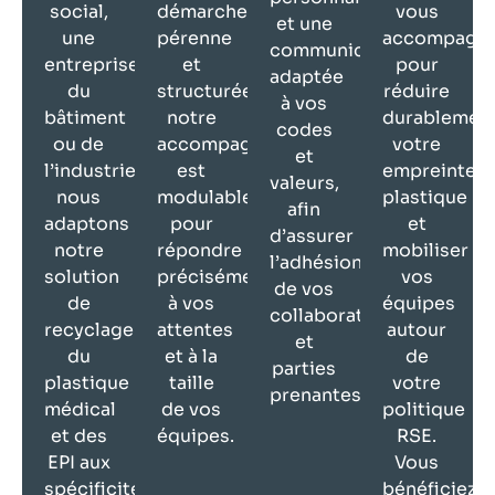
social,
démarche
vous
et une
une
pérenne
accompagn
communication
entreprise
et
pour
adaptée
du
structurée,
réduire
à vos
bâtiment
notre
durablemen
codes
ou de
accompagnement
votre
et
l’industrie,
est
empreinte
valeurs,
nous
modulable
plastique
afin
adaptons
pour
et
d’assurer
notre
répondre
mobiliser
l’adhésion
solution
précisément
vos
de vos
de
à vos
équipes
collaborateurs
recyclage
attentes
autour
et
du
et à la
de
parties
plastique
taille
votre
prenantes.
médical
de vos
politique
et des
équipes.
RSE.
EPI aux
Vous
spécificités
bénéficiez