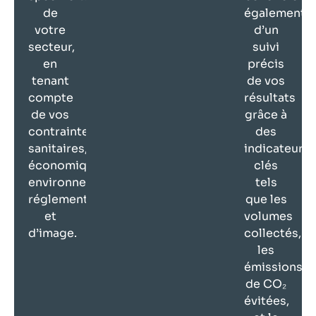
de
également
votre
d’un
secteur,
suivi
en
précis
tenant
de vos
compte
résultats
de vos
grâce à
contraintes
des
sanitaires,
indicateurs
économiques,
clés
environnementales,
tels
réglementaires
que les
et
volumes
d’image.
collectés,
les
émissions
de CO₂
évitées,