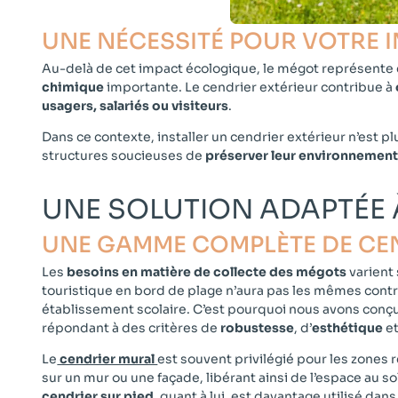
UNE NÉCESSITÉ POUR VOTRE IM
Au-delà de cet impact écologique, le mégot représent
chimique
importante. Le cendrier extérieur contribue à
usagers, salariés ou visiteurs
.
Dans ce contexte, installer un cendrier extérieur n’est p
structures soucieuses de
préserver leur environnemen
UNE SOLUTION ADAPTÉE
UNE GAMME COMPLÈTE DE CEN
Les
besoins en matière de collecte des mégots
varient
touristique en bord de plage n’aura pas les mêmes cont
établissement scolaire. C’est pourquoi nous avons conç
répondant à des critères de
robustesse
, d’
esthétique
e
Le
cendrier mural
est souvent privilégié pour les zones r
sur un mur ou une façade, libérant ainsi de l’espace au s
cendrier sur pied
,
quant à lui, est davantage utilisé dans