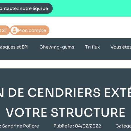
ontactez notre équipe
3 21
Mon compte
asques et EPI
Chewing-gums
Tri flux
Vous ête
N DE CENDRIERS EXT
VOTRE STRUCTURE
:
Sandrine Poilpre
Publié le :
04/02/2022
Catégor