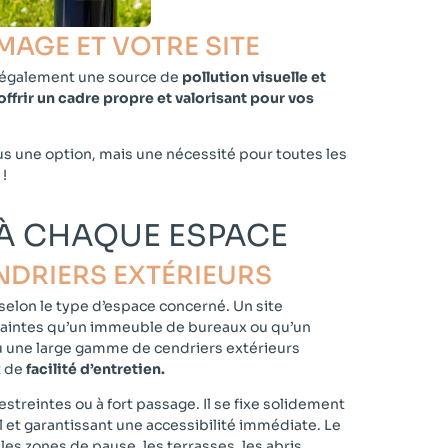
AGE ET VOTRE SITE​
e également une source de
pollution visuelle et
offrir un cadre propre et valorisant pour vos
lus une option, mais une nécessité pour toutes les
t
!
 À CHAQUE ESPACE
DRIERS EXTÉRIEURS​
 selon le type d’espace concerné. Un site
raintes qu’un immeuble de bureaux ou qu’un
u une large gamme de cendriers extérieurs
t de
facilité d’entretien.
estreintes ou à fort passage. Il se fixe solidement
ol et garantissant une accessibilité immédiate. Le
 les zones de pause, les terrasses, les abris