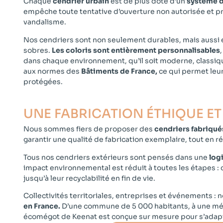
Chaque
cendrier urbain
est de plus doté d’un
système d
empêche toute tentative d’ouverture non autorisée et pr
vandalisme.
Nos cendriers sont non seulement durables, mais aussi é
sobres.
Les coloris sont entièrement personnalisables
,
dans chaque environnement, qu’il soit moderne, classiq
aux normes des
Bâtiments de France,
ce qui permet leur
protégées.
UNE FABRICATION ÉTHIQUE E
Nous sommes fiers de proposer des
cendriers fabriqué
garantir une qualité de fabrication exemplaire, tout en ré
Tous nos cendriers extérieurs sont pensés dans une
log
impact environnemental est réduit à toutes les étapes : d
jusqu’à leur recyclabilité en fin de vie.
Collectivités territoriales, entreprises et événements : 
en France.
D’une commune de 5 000 habitants, à une métr
écomégot de Keenat est conçue sur mesure pour s’adapter