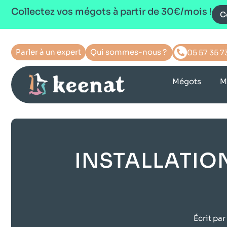
Collectez vos mégots à partir de 30€/mois !
C
Parler à un expert
Qui sommes-nous ?
05 57 35 7
Mégots
M
INSTALLATIO
Écrit par 