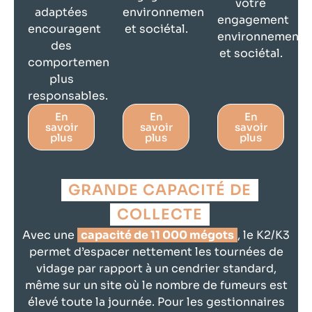
votre
adaptées
environnemental
engagement
encouragent
et sociétal.
environnementa
des
et sociétal.
comportements
plus
responsables.
En
En
En
savoir
savoir
savoir
plus
plus
plus
GRANDE CAPACITÉ DE
COLLECTE
Avec une
capacité de 11 000 mégots
, le K2/K3
permet d’espacer nettement les tournées de
vidage par rapport à un cendrier standard,
même sur un site où le nombre de fumeurs est
élevé toute la journée. Pour les gestionnaires