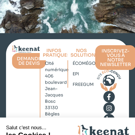
INFOS
NOS
INSCRIVEZ-
PRATIQUES
SOLUTIONS
VOUS À
DEMANDE
NOTRE
DE DEVIS
Cité
ÉCOMÉGOT
NEWSLETTER
numérique
EPI
406
boulevard
FREEGUM
Jean-
Jacques
Bosc
33130
Bègles
contact@keenat.com
No Result