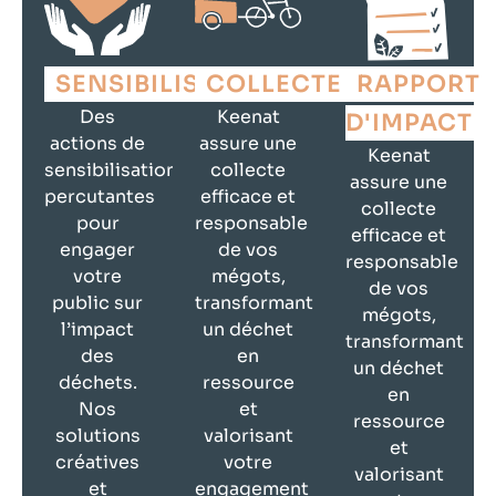
SENSIBILISATION
COLLECTE
RAPPORT
Des
Keenat
D'IMPACT
actions de
assure une
Keenat
sensibilisation
collecte
assure une
percutantes
efficace et
collecte
pour
responsable
efficace et
engager
de vos
responsable
votre
mégots,
de vos
public sur
transformant
mégots,
l’impact
un déchet
transformant
des
en
un déchet
déchets.
ressource
en
Nos
et
ressource
solutions
valorisant
et
créatives
votre
valorisant
et
engagement