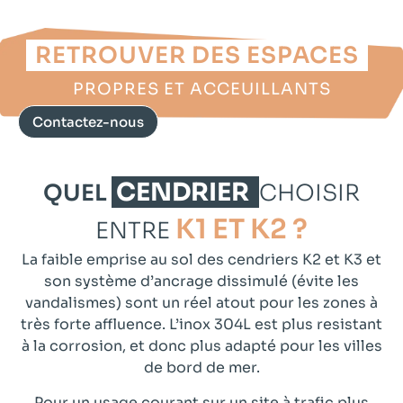
FINI LES MÉGOTS AU SOL :
RETROUVER DES ESPACES
PROPRES ET ACCEUILLANTS
Contactez-nous
CENDRIER
QUEL
CHOISIR
K1 ET K2 ?
ENTRE
La faible emprise au sol des cendriers K2 et K3 et
son système d’ancrage dissimulé (évite les
vandalismes) sont un réel atout pour les zones à
très forte affluence. L’inox 304L est plus resistant
à la corrosion, et donc plus adapté pour les villes
de bord de mer.
Pour un usage courant sur un site à trafic plus