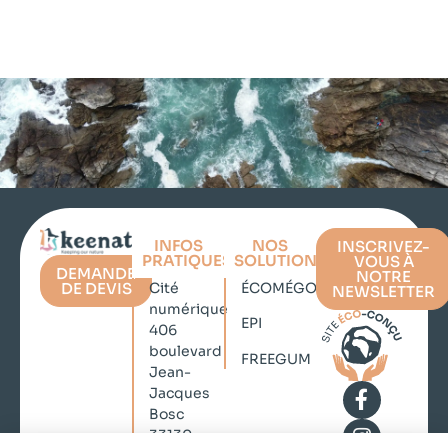
INFOS
NOS
INSCRIVEZ-
PRATIQUES
SOLUTIONS
VOUS À
DEMANDE
NOTRE
DE DEVIS
Cité
ÉCOMÉGOT
NEWSLETTER
numérique
EPI
406
boulevard
FREEGUM
Jean-
Jacques
Bosc
33130