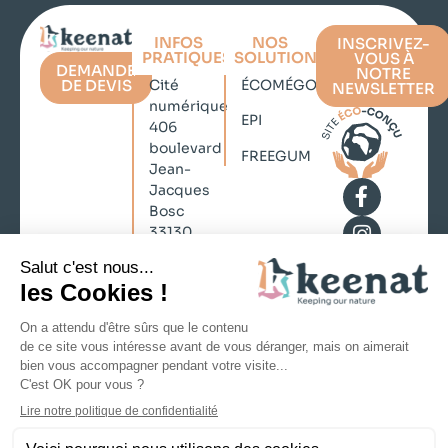
INFOS
NOS
INSCRIVEZ-
PRATIQUES
SOLUTIONS
VOUS À
DEMANDE
NOTRE
DE DEVIS
Cité
ÉCOMÉGOT
NEWSLETTER
numérique
EPI
406
boulevard
FREEGUM
Jean-
Jacques
Bosc
33130
Bègles
contact@keenat.com
No Result
+33 (0)5
Website
57 35 73
Carbon
21
Mentions légales
Politique de confidentialité