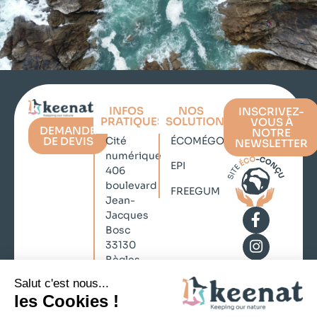
INFOS
NOS
INSCRIVEZ-
PRATIQUES
SOLUTIONS
VOUS À
DEMANDE
NOTRE
DE DEVIS
Cité
ÉCOMÉGOT
NEWSLETTER
numérique
EPI
406
boulevard
FREEGUM
Jean-
Jacques
Bosc
33130
Bègles
contact@keenat.com
No Result
+33 (0)5