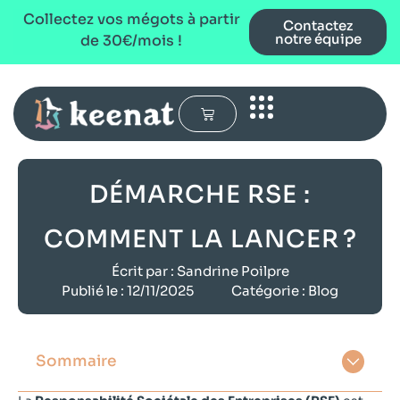
Collectez vos mégots à partir
Contactez
notre équipe
de 30€/mois !
DÉMARCHE RSE :
COMMENT LA LANCER ?
Écrit par :
Sandrine Poilpre
Publié le :
12/11/2025
Catégorie :
Blog
Sommaire