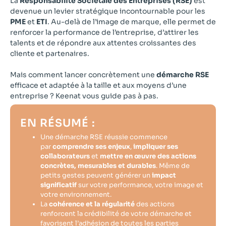
La
Responsabilité Sociétale des Entreprises (RSE)
est
devenue un levier stratégique incontournable pour les
PME
et
ETI
. Au-delà de l’image de marque, elle permet de
renforcer la performance de l’entreprise, d’attirer les
talents et de répondre aux attentes croissantes des
cliente et partenaires.
Mais comment lancer concrètement une
démarche RSE
efficace et adaptée à la taille et aux moyens d’une
entreprise ? Keenat vous guide pas à pas.
EN RÉSUMÉ :
Une démarche RSE réussie commence
par
comprendre ses enjeux
,
impliquer ses
collaborateurs
et
mettre en œuvre des actions
concrètes, mesurables et durables
. Même de
petits gestes peuvent générer un
impact
significatif
sur votre performance, votre image et
votre environnement.
La
cohérence et la régularité
des actions
renforcent la crédibilité de votre démarche et
favorisent l’adhésion de toutes les parties