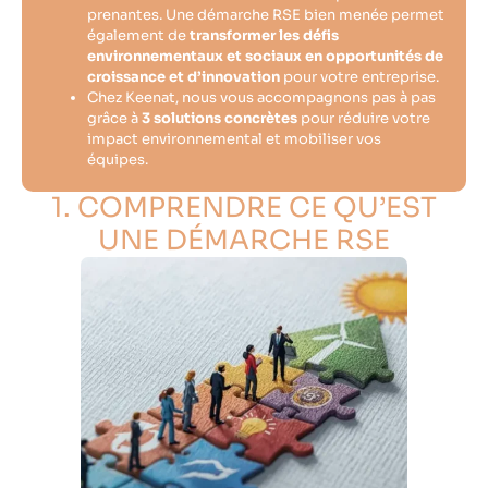
prenantes. Une démarche RSE bien menée permet
également de
transformer les défis
environnementaux et sociaux en opportunités de
croissance et d’innovation
pour votre entreprise.
Chez Keenat, nous vous accompagnons pas à pas
grâce à
3 solutions concrètes
pour réduire votre
impact environnemental et mobiliser vos
équipes.
1. COMPRENDRE CE QU’EST
UNE DÉMARCHE RSE​