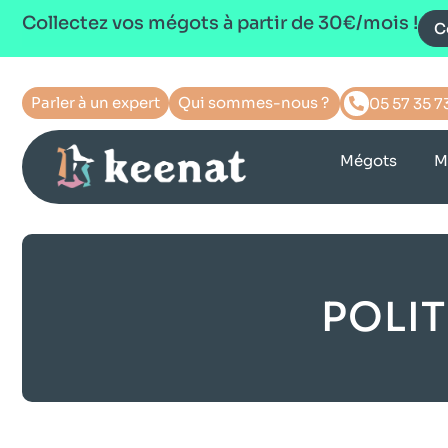
Collectez vos mégots à partir de 30€/mois !
C
Parler à un expert
Qui sommes-nous ?
05 57 35 7
Mégots
M
POLIT