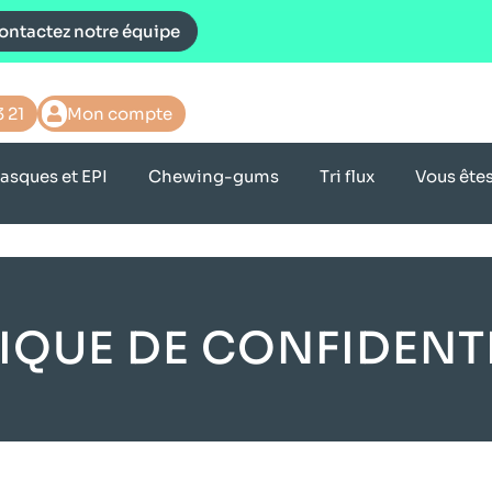
ontactez notre équipe
3 21
Mon compte
asques et EPI
Chewing-gums
Tri flux
Vous ête
IQUE DE CONFIDENT