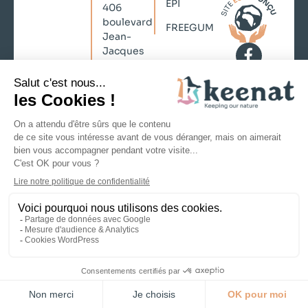
EPI
406
boulevard
FREEGUM
Jean-
Jacques
Bosc
33130
Bègles
contact@keenat.com
No Result
+33 (0)5
Website
57 35 73
Carbon
21
Mentions légales
Politique de confidentialité
CGV
Copyright © 2026 KEENAT, Tous droits
réservés