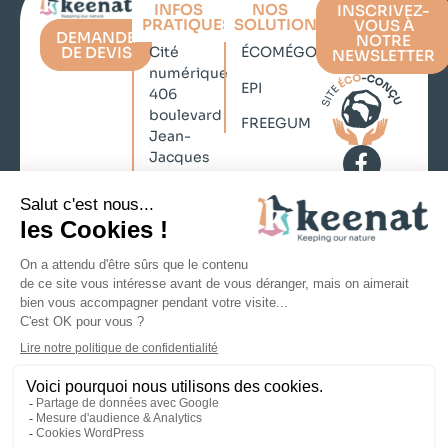
INFOS
NOS
INSCRIVEZ-
PRATIQUES
SOLUTIONS
VOUS À
DEMANDE
NOTRE
DE DEVIS
Cité
ÉCOMÉGOT
NEWSLETTER
numérique
EPI
406
boulevard
FREEGUM
Jean-
Jacques
Bosc
33130
Bègles
contact@keenat.com
No Result
+33 (0)5
Website
57 35 73
Carbon
21
Mentions légales
Politique de confidentialité
CGV
Copyright © 2026 KEENAT, Tous droits